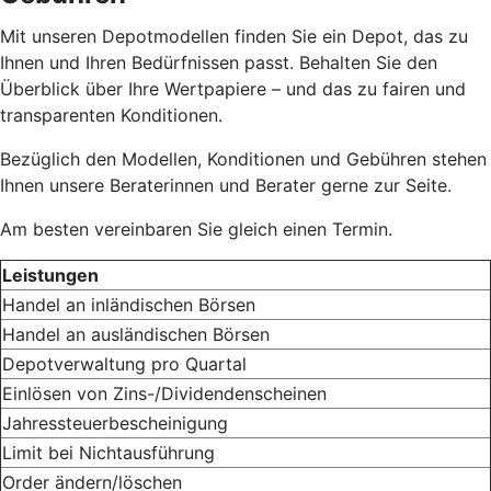
Mit unseren Depotmodellen finden Sie ein Depot, das zu
Ihnen und Ihren Bedürfnissen passt. Behalten Sie den
Überblick über Ihre Wertpapiere – und das zu fairen und
transparenten Konditionen.
Bezüglich den Modellen, Konditionen und Gebühren stehen
Ihnen unsere Beraterinnen und Berater gerne zur Seite.
Am besten vereinbaren Sie gleich einen Termin.
Leistungen
Handel an inländischen Börsen
Handel an ausländischen Börsen
Depotverwaltung pro Quartal
Einlösen von Zins-/Dividendenscheinen
Jahressteuerbescheinigung
Limit bei Nichtausführung
Order ändern/löschen