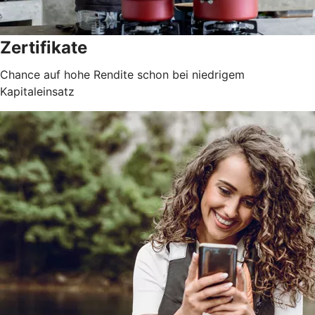
Zertifikate
Chance auf hohe Rendite schon bei niedrigem
Kapitaleinsatz