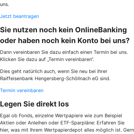
uns.
Jetzt beantragen
Sie nutzen noch kein OnlineBanking
oder haben noch kein Konto bei uns?
Dann vereinbaren Sie dazu einfach einen Termin bei uns.
Klicken Sie dazu auf „Termin vereinbaren“.
Dies geht natürlich auch, wenn Sie neu bei Ihrer
Raiffeisenbank Hengersberg-Schöllnach eG sind.
Termin vereinbaren
Legen Sie direkt los
Egal ob Fonds, einzelne Wertpapiere wie zum Beispiel
Aktien oder Anleihen oder ETF-Sparpläne: Erfahren Sie
hier, was mit Ihrem Wertpapierdepot alles möglich ist. Gern