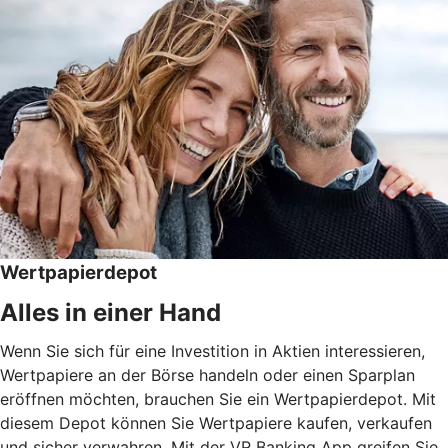
Wertpapierdepot
Alles in einer Hand
Wenn Sie sich für eine Investition in Aktien interessieren,
Wertpapiere an der Börse handeln oder einen Sparplan
eröffnen möchten, brauchen Sie ein Wertpapierdepot. Mit
diesem Depot können Sie Wertpapiere kaufen, verkaufen
und sicher verwahren. Mit der VR Banking App greifen Sie