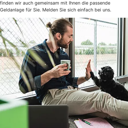
finden wir auch gemeinsam mit Ihnen die passende
Geldanlage für Sie. Melden Sie sich einfach bei uns.