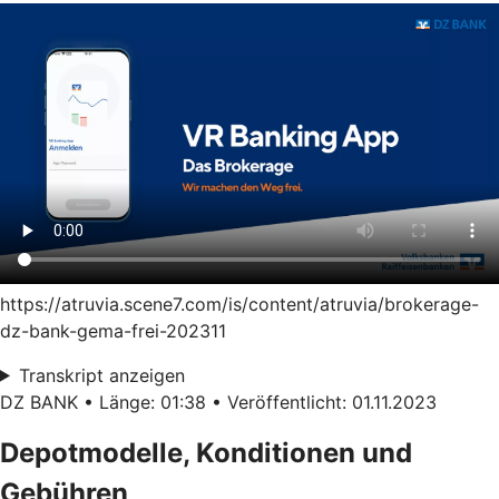
https://atruvia.scene7.com/is/content/atruvia/brokerage-
dz-bank-gema-frei-202311
Transkript anzeigen
DZ BANK • Länge: 01:38 • Veröffentlicht: 01.11.2023
Depotmodelle, Konditionen und
Gebühren