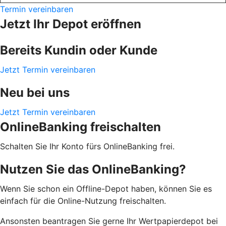
Termin vereinbaren
Jetzt Ihr Depot eröffnen
Bereits Kundin oder Kunde
Jetzt Termin vereinbaren
Neu bei uns
Jetzt Termin vereinbaren
OnlineBanking freischalten
Schalten Sie Ihr Konto fürs OnlineBanking frei.
Nutzen Sie das OnlineBanking?
Wenn Sie schon ein Offline-Depot haben, können Sie es
einfach für die Online-Nutzung freischalten.
Ansonsten beantragen Sie gerne Ihr Wertpapierdepot bei