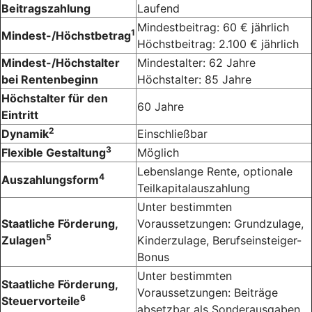
Beitragszahlung
Laufend
Mindestbeitrag: 60 € jährlich
1
Mindest-/Höchstbetrag
Höchstbeitrag: 2.100 € jährlich
Mindest-/Höchstalter
Mindestalter: 62 Jahre
bei Rentenbeginn
Höchstalter: 85 Jahre
Höchstalter für den
60 Jahre
Eintritt
2
Dynamik
Einschließbar
3
Flexible Gestaltung
Möglich
Lebenslange Rente, optionale
4
Auszahlungsform
Teilkapitalauszahlung
Unter bestimmten
Staatliche Förderung,
Voraussetzungen: Grundzulage,
5
Zulagen
Kinderzulage, Berufseinsteiger-
Bonus
Unter bestimmten
Staatliche Förderung,
Voraussetzungen: Beiträge
6
Steuervorteile
absetzbar als Sonderausgaben