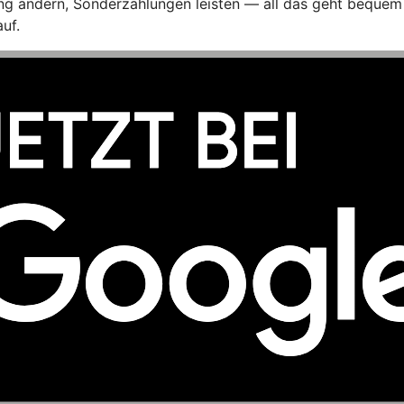
g ändern, Sonderzahlungen leisten — all das geht bequem m
uf.