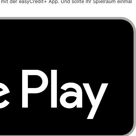
it der easyCredit+ App. Und sollte Ihr Spielraum einmal