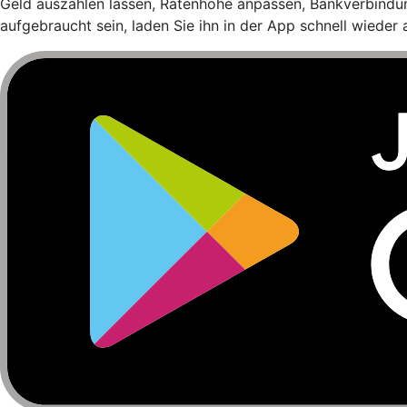
Geld auszahlen lassen, Ratenhöhe anpassen, Bankverbindun
aufgebraucht sein, laden Sie ihn in der App schnell wieder a