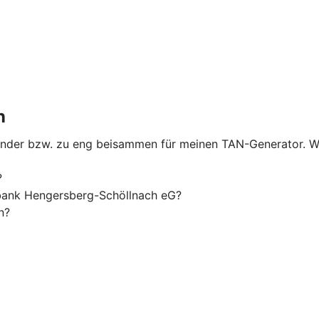
n
nander bzw. zu eng beisammen für meinen TAN-Generator. W
?
bank Hengersberg-Schöllnach eG?
n?